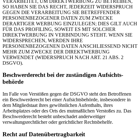
VERARBEITET, UM DIREKTWERBUNG ZU BETREIBEN,
SO HABEN SIE DAS RECHT, JEDERZEIT WIDERSPRUCH
GEGEN DIE VERARBEITUNG SIE BETREFFENDER
PERSONENBEZOGENER DATEN ZUM ZWECKE
DERARTIGER WERBUNG EINZULEGEN; DIES GILT AUCH
FÜR DAS PROFILING, SOWEIT ES MIT SOLCHER
DIREKTWERBUNG IN VERBINDUNG STEHT. WENN SIE
WIDERSPRECHEN, WERDEN IHRE
PERSONENBEZOGENEN DATEN ANSCHLIESSEND NICHT
MEHR ZUM ZWECKE DER DIREKTWERBUNG
VERWENDET (WIDERSPRUCH NACH ART. 21 ABS. 2
DSGVO).
Beschwerde­recht bei der zuständigen Aufsichts­
behörde
Im Falle von Verstößen gegen die DSGVO steht den Betroffenen
ein Beschwerderecht bei einer Aufsichtsbehörde, insbesondere in
dem Mitgliedstaat ihres gewöhnlichen Aufenthalts, ihres
Arbeitsplatzes oder des Orts des mutmaßlichen Verstoßes zu. Das
Beschwerderecht besteht unbeschadet anderweitiger
verwaltungsrechtlicher oder gerichtlicher Rechtsbehelfe.
Recht auf Daten­übertrag­barkeit