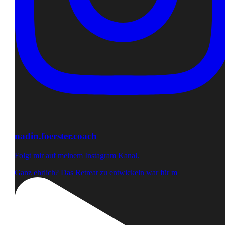
nadin.foerster.coach
Folgt mir auf meinem Instagram Kanal.
Ganz ehrlich? Das Retreat zu entwickeln war für m