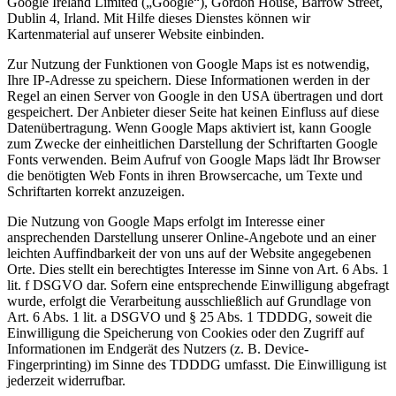
Google Ireland Limited („Google“), Gordon House, Barrow Street,
Dublin 4, Irland. Mit Hilfe dieses Dienstes können wir
Kartenmaterial auf unserer Website einbinden.
Zur Nutzung der Funktionen von Google Maps ist es notwendig,
Ihre IP-Adresse zu speichern. Diese Informationen werden in der
Regel an einen Server von Google in den USA übertragen und dort
gespeichert. Der Anbieter dieser Seite hat keinen Einfluss auf diese
Datenübertragung. Wenn Google Maps aktiviert ist, kann Google
zum Zwecke der einheitlichen Darstellung der Schriftarten Google
Fonts verwenden. Beim Aufruf von Google Maps lädt Ihr Browser
die benötigten Web Fonts in ihren Browsercache, um Texte und
Schriftarten korrekt anzuzeigen.
Die Nutzung von Google Maps erfolgt im Interesse einer
ansprechenden Darstellung unserer Online-Angebote und an einer
leichten Auffindbarkeit der von uns auf der Website angegebenen
Orte. Dies stellt ein berechtigtes Interesse im Sinne von Art. 6 Abs. 1
lit. f DSGVO dar. Sofern eine entsprechende Einwilligung abgefragt
wurde, erfolgt die Verarbeitung ausschließlich auf Grundlage von
Art. 6 Abs. 1 lit. a DSGVO und § 25 Abs. 1 TDDDG, soweit die
Einwilligung die Speicherung von Cookies oder den Zugriff auf
Informationen im Endgerät des Nutzers (z. B. Device-
Fingerprinting) im Sinne des TDDDG umfasst. Die Einwilligung ist
jederzeit widerrufbar.