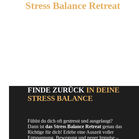
Stress Balance Retreat
DEINE AUSZEIT FÜR DICH
FINDE ZURÜCK
IN DEINE
STRESS BALANCE
Fühlst du dich oft gestresst und ausgelaugt?
Dann ist
das Stress Balance Retreat
genau das
Richtige für dich! Erlebe eine Auszeit voller
Entspannung, Bewegung und neuer Impulse –