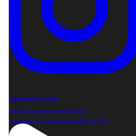
nadin.foerster.coach
Folgt mir auf meinem Instagram Kanal.
Ganz ehrlich? Das Retreat zu entwickeln war für m